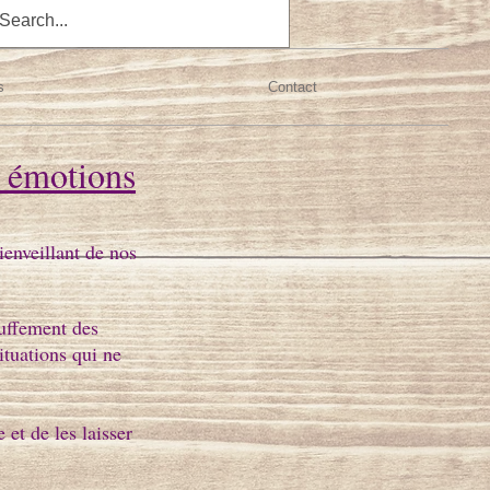
s
Contact
s émotions
enveillant de nos
uffement des
ituations qui ne
et de les laisser