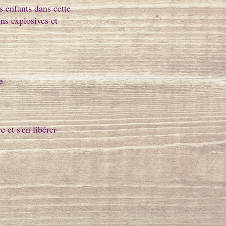
 enfants dans cette
ons explosives et
e
 et s'en libérer