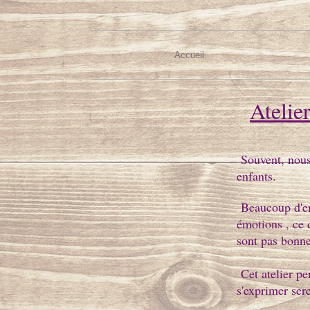
Accueil
Atelie
Souvent, nous
enfants.
Beaucoup d'en
émotions , ce 
sont pas bonn
Cet atelier pe
s'exprimer ser