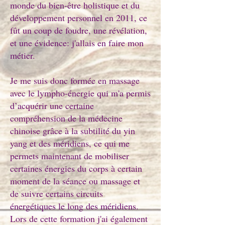
monde du bien-être holistique et du
développement personnel en 2011, ce
fût un coup de foudre, une révélation,
et une évidence: j'allais en faire mon
métier.
Je me suis donc formée en massage
avec le lympho-énergie qui m'a permis
d’acquérir une certaine
compréhension de la médecine
chinoise grâce à la subtilité du yin
yang et des méridiens, ce qui me
permets maintenant de mobiliser
certaines énergies du corps à certain
moment de la séance ou massage et
de suivre certains circuits
énergétiques le long des méridiens.
Lors de cette formation j'ai également