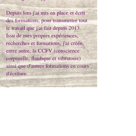
Depuis lors j'ai mis en place et écrit
des formations, pour transmettre tout
le travail que j'ai fait depuis 2013.
Issu de mes propres expériences,
recherches et formations, j'ai créée,
entre autre, la CCFV (conscience
corporelle, fluidique et vibratoire)
ainsi que d'autres formations en cours
d'écriture.
Toujours dans une recherche de
cohérence entre qui je suis et
comment je vis ma vie, j'ai voulu
rentre Terre à Terre mon approche de
la vie ainsi que celle de mes pratiques
en séances/massages/formations.
Pour cela, quoi de mieux que de