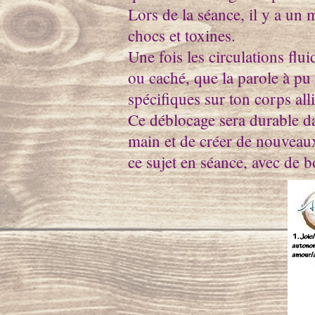
Lors de la séance, il y a un 
chocs et toxines.
Une fois les circulations flui
ou caché, que la parole à pu 
spécifiques sur ton corps all
Ce déblocage sera durable dan
main et de créer de nouveaux
ce sujet en séance, avec de 
if
S
cel
l'é
éne
Fél
Mil
gué
int
mém
sai
éne
éne
val
cav
éne
éne
tra
mas
éne
val
tra
m i
cel
l'é
éne
Fél
Mil
gué
int
mém
sai
éne
éne
val
cav
éne
éne
tra
mas
éne
val
tra
m 
cel
l'é
éne
Fél
Mil