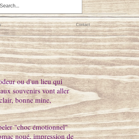
s
Contact
odeur ou d'un lieu qui
aux souvenirs vont aller
 clair, bonne mine,
peler "choc émotionnel"
stomac noué, impression de