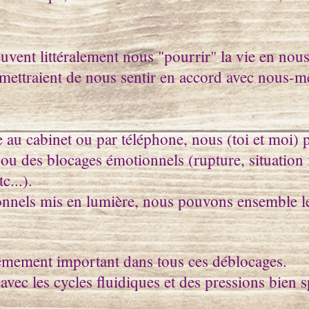
.
vent littéralement nous "pourrir" la vie en nou
rmettraient de nous sentir en accord avec nous-
 au cabinet ou par téléphone, nous (toi et moi)
ou des blocages émotionnels (rupture, situation f
c...).
onnels mis en lumière, nous pouvons ensemble le
rêmement important dans tous ces déblocages.
n avec les cycles fluidiques et des pressions bien 
.