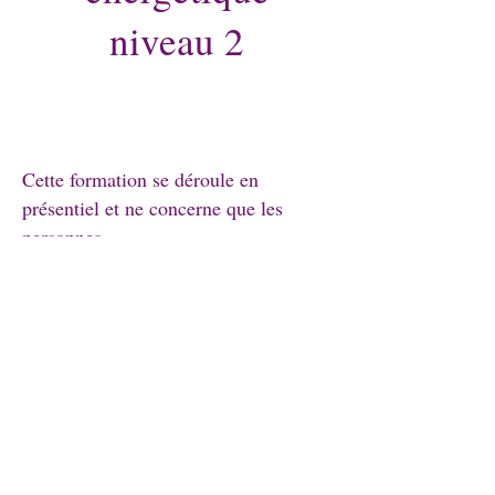
niveau 2
Cette formation se déroule en
présentiel et ne concerne que les
personnes
ayant déjà le niveau 1.
Lors de cette formation tu y
apprendras à perfectionner tes
ressentis énergétiques et à développer
le décodage énergétique et cellulaires
Le Bien-être au Naturel tout droit
réservés