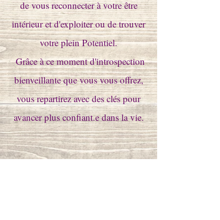
de vous reconnecter à votre être
intérieur et d'exploiter ou de trouver
votre plein Potentiel.
Grâce à ce moment d'introspection
bienveillante que vous vous offrez,
vous repartirez avec des clés pour
avancer plus confiant.e dans la vie.
Atelier de 3 à 5 participants sur
2heures
donation libre